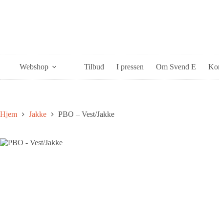
Webshop
Tilbud
I pressen
Om Svend E
Kon
Hjem
Jakke
PBO – Vest/Jakke