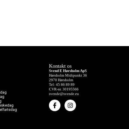
Kontakt os
Svend E Hørsholm ApS
Hørsholm Midtpunkt 36
2970 Hørsholm
Tel: 45 86 89 89
CVR-nr. 30195566
sdag
svende@svende.eu
dag
g
påskedag
melfartsdag