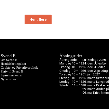
Hent flere
Svend E
Åbningstider
Om Svend E
Åbningstider:
Lukkedage 2026:
Mandag 10 – 19
24. dec. Juleaften
Handelsbetingelser
Tirsdag 10 – 19
25. dec. Juledag
Cookie- og Privatlivspolitik
Onsdag 10 – 19
26. dec. 2. juledag
Skriv til Svend E
Torsdag 10 – 19
01. jan. 2027
Størrelsesskema
Fredag 10 – 19
25. marts Skærtor
Nyhedsbrev
Lørdag 10 – 16
26. marts Langfre
Søndag 11 – 16
28. marts Påskeda
29. marts Anden 
06. maj Kristi him