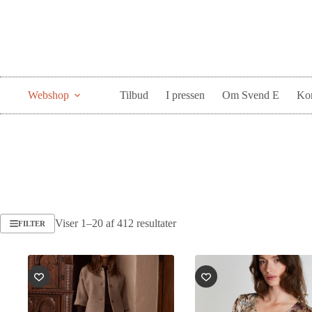
Webshop
Tilbud
I pressen
Om Svend E
Kon
Viser 1–20 af 412 resultater
FILTER