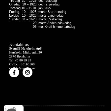
Tirsdag 10 – 19
25. dec. Juledag
Onsdag 10 – 19
26. dec. 2. juledag
Torsdag 10 – 19
01. jan. 2027
Fredag 10 – 19
25. marts Skærtorsdag
Lørdag 10 – 16
26. marts Langfredag
Søndag 11 – 16
28. marts Påskedag
29. marts Anden påskedag
06. maj Kristi himmelfartsdag
Kontakt os
Svend E Hørsholm ApS
Hørsholm Midtpunkt 36
2970 Hørsholm
Tel: 45 86 89 89
CVR-nr. 30195566
svende@svende.eu