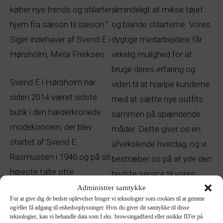
køber nye trends og stilarter
almindeligt at mikse tøjet
hjem fra sæson til sæson.”
og blande stilarterne. Vores
Siger indehaver af Svend E i
dygtige medarbejdere får
Hørsholm, Meta Frerksen.
virkelig mulighed for at
bruge deres erfaring og
Svend E i Hørsholm har
viden til at hjælpe kunderne
siden 2014 været sidste
med at sætte nye outfits
butik i den hæderkronede
sammen på spændende
modekoncern, der blev
måder. Dette giver os en
startet af Svend E.
afvekslende hverdag, og vi
Rasmussen i 1946 og på sit
bestræber os på at yde den
højeste talte otte
bedste service til vores
forretninger i København og
Administrer samtykke
kunder, der gør vores
For at give dig de bedste oplevelser bruger vi teknologier som cookies til at gemme
omegn.
arbejde til en fornøjelse.”
og/eller få adgang til enhedsoplysninger. Hvis du giver dit samtykke til disse
teknologier, kan vi behandle data som f.eks. browsingadfærd eller unikke ID'er på
siger Meta Frerksen.