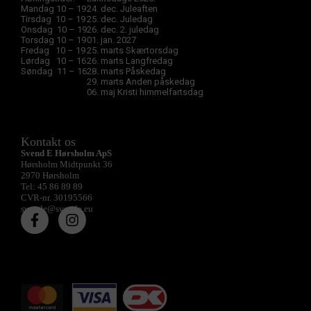
Mandag 10 – 19
24. dec. Juleaften
Tirsdag 10 – 19
25. dec. Juledag
Onsdag 10 – 19
26. dec. 2. juledag
Torsdag 10 – 19
01. jan. 2027
Fredag 10 – 19
25. marts Skærtorsdag
Lørdag 10 – 16
26. marts Langfredag
Søndag 11 – 16
28. marts Påskedag
29. marts Anden påskedag
06. maj Kristi himmelfartsdag
Kontakt os
Svend E Hørsholm ApS
Hørsholm Midtpunkt 36
2970 Hørsholm
Tel: 45 86 89 89
CVR-nr. 30195566
svende@svende.eu