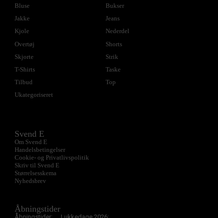
Bluse
Bukser
Jakke
Jeans
Kjole
Nederdel
Overtøj
Shorts
Skjorte
Strik
T-Shirts
Taske
Tilbud
Top
Ukategoriseret
Svend E
Om Svend E
Handelsbetingelser
Cookie- og Privatlivspolitik
Skriv til Svend E
Størrelsesskema
Nyhedsbrev
Åbningstider
Åbningstider:
Lukkedage 2026: