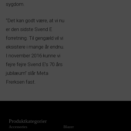
sygdom.
“Det kan godt være, at vi nu
er den sidste Svend E
forretning. Til gengæld vil vi
eksistere i mange år endnu.
I november 2016 kunne vi
fejre fejre Svend E’s 70 års
jubilæum” slår Meta
Frerksen fast.
Produktkategorier
Accessories
Blazer