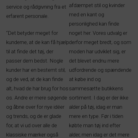
afdæmpet stil og kvinder
service og rådgivning fra et
med en kant og
erfarent personale.
personlighed kan finde
“Det betyder meget for
noget her. Vores udvalg er
kunderne, at de kan få hjælp
derfor meget bredt, og som
til at finde det tøj, der
moden har udviklet sig, er
passer dem bedst. Nogle
det blevet endnu mere
kunder har en bestemt stil,
udfordrende og spændende
og de ved, at de kan finde
at købe ind og
alt, hvad de har brug for hos
sammesætte butikkens
os. Andre er mere søgende
sortiment. I dag er der ikke
og åbne over for nye idéer
alder på tøj, idag er man
og trends, og de er glade
mere en type. Før i tiden
for, at vi ud over alle de
købte man tøj ind efter
klassiske mærker også
alder, men idag er det mere