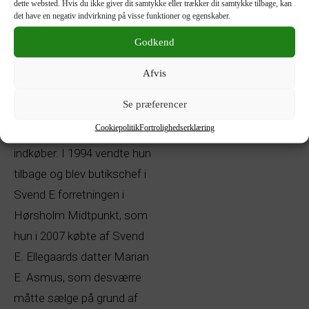
dette websted. Hvis du ikke giver dit samtykke eller trækker dit samtykke tilbage, kan
Meta Frerksen startede
det have en negativ indvirkning på visse funktioner og egenskaber.
som elev i Svend E i
Godkend
Ballerup i 1978. I 1982 blev
hun butikschef i Svend E på
Afvis
Strøget i København, og fra
Se præferencer
1985 til 1994 rejste hun i
Cookiepolitik
Fortrolighedserklæring
Europa og Østen som
indkøber. I 1994 vendte hun
tilbage og blev butikschef i
Svend E forretningen i
Hørsholm Midtpunkt, som
hun i 2007 købte af Svend
E. Ellegaards datter Marian
E. Asmus, som desværre
måtte sælge på grund af