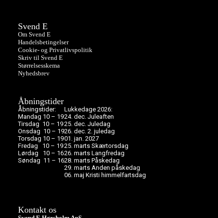
Svend E
Om Svend E
Handelsbetingelser
Cookie- og Privatlivspolitik
Skriv til Svend E
Størrelsesskema
Nyhedsbrev
Åbningstider
Åbningstider:
Lukkedage 2026:
Mandag 10 – 19
24. dec. Juleaften
Tirsdag 10 – 19
25. dec. Juledag
Onsdag 10 – 19
26. dec. 2. juledag
Torsdag 10 – 19
01. jan. 2027
Fredag 10 – 19
25. marts Skærtorsdag
Lørdag 10 – 16
26. marts Langfredag
Søndag 11 – 16
28. marts Påskedag
29. marts Anden påskedag
06. maj Kristi himmelfartsdag
Kontakt os
Svend E Hørsholm ApS