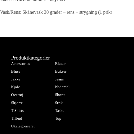
Vask/Rens: Skånevask 30 grader – rens – strygning (1 prik)
Produktkategorier
Accessories
Blazer
Bluse
Bukser
Jakke
Jeans
Kjole
Nederdel
Overtøj
Shorts
Skjorte
Strik
T-Shirts
Taske
Tilbud
Top
Ukategoriseret