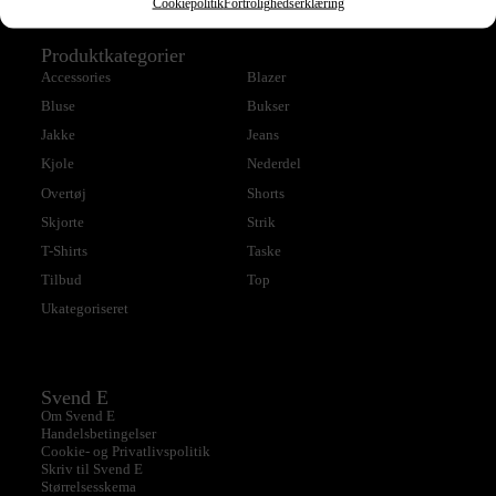
Cookiepolitik
Fortrolighedserklæring
Produktkategorier
Accessories
Blazer
Bluse
Bukser
Jakke
Jeans
Kjole
Nederdel
Overtøj
Shorts
Skjorte
Strik
T-Shirts
Taske
Tilbud
Top
Ukategoriseret
Svend E
Om Svend E
Handelsbetingelser
Cookie- og Privatlivspolitik
Skriv til Svend E
Størrelsesskema