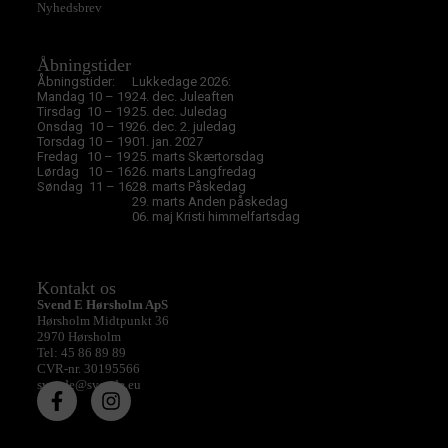
Nyhedsbrev
Åbningstider
Åbningstider:
Lukkedage 2026:
Mandag 10 – 19
24. dec. Juleaften
Tirsdag 10 – 19
25. dec. Juledag
Onsdag 10 – 19
26. dec. 2. juledag
Torsdag 10 – 19
01. jan. 2027
Fredag 10 – 19
25. marts Skærtorsdag
Lørdag 10 – 16
26. marts Langfredag
Søndag 11 – 16
28. marts Påskedag
29. marts Anden påskedag
06. maj Kristi himmelfartsdag
Kontakt os
Svend E Hørsholm ApS
Hørsholm Midtpunkt 36
2970 Hørsholm
Tel: 45 86 89 89
CVR-nr. 30195566
svende@svende.eu