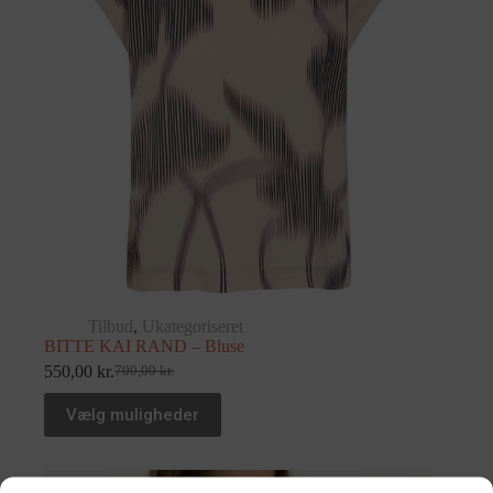
Tilbud
,
Ukategoriseret
BITTE KAI RAND – Bluse
550,00
kr.
700,00
kr.
Vælg muligheder