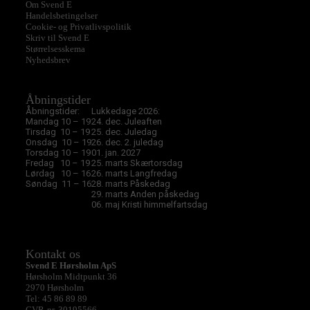
Om Svend E
Handelsbetingelser
Cookie- og Privatlivspolitik
Skriv til Svend E
Størrelsesskema
Nyhedsbrev
Åbningstider
Åbningstider:
Lukkedage 2026:
Mandag 10 – 19
24. dec. Juleaften
Tirsdag 10 – 19
25. dec. Juledag
Onsdag 10 – 19
26. dec. 2. juledag
Torsdag 10 – 19
01. jan. 2027
Fredag 10 – 19
25. marts Skærtorsdag
Lørdag 10 – 16
26. marts Langfredag
Søndag 11 – 16
28. marts Påskedag
29. marts Anden påskedag
06. maj Kristi himmelfartsdag
Kontakt os
Svend E Hørsholm ApS
Hørsholm Midtpunkt 36
2970 Hørsholm
Tel: 45 86 89 89
CVR-nr. 30195566