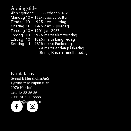
Åbningstider
Åbningstider:
Lukkedage 2026:
Mandag 10 – 19
24. dec. Juleaften
Tirsdag 10 – 19
25. dec. Juledag
Onsdag 10 – 19
26. dec. 2. juledag
Torsdag 10 – 19
01. jan. 2027
Fredag 10 – 19
25. marts Skærtorsdag
Lørdag 10 – 16
26. marts Langfredag
Søndag 11 – 16
28. marts Påskedag
29. marts Anden påskedag
06. maj Kristi himmelfartsdag
Kontakt os
Svend E Hørsholm ApS
Hørsholm Midtpunkt 36
2970 Hørsholm
Tel: 45 86 89 89
CVR-nr. 30195566
svende@svende.eu