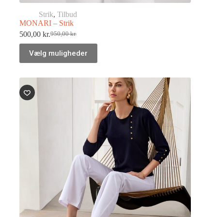
Strik
,
Tilbud
MONARI – Strik
500,00
kr.
950,00
kr.
Vælg muligheder