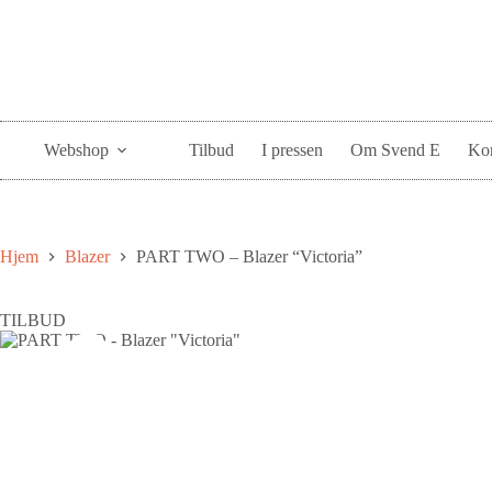
Webshop
Tilbud
I pressen
Om Svend E
Kon
Hjem
Blazer
PART TWO – Blazer “Victoria”
TILBUD