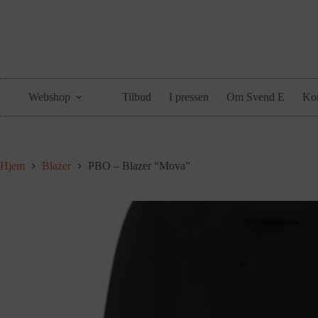
Webshop
Tilbud
I pressen
Om Svend E
Kon
Hjem
Blazer
PBO – Blazer “Mova”