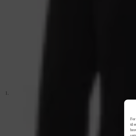
For 
til 
brow
sam