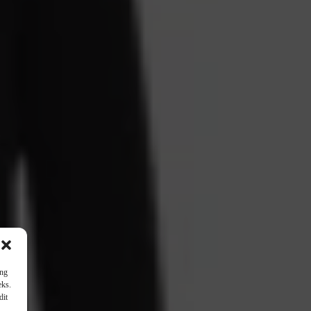
ang
eks.
dit