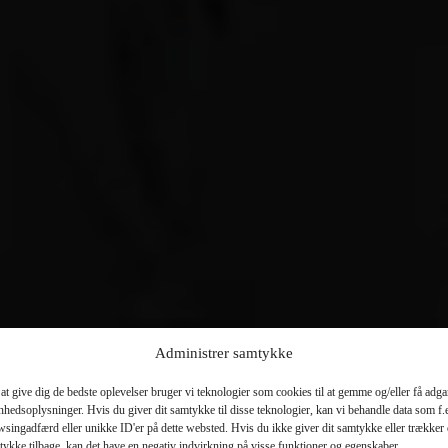
Administrer samtykke
at give dig de bedste oplevelser bruger vi teknologier som cookies til at gemme og/eller få adg
enhedsoplysninger. Hvis du giver dit samtykke til disse teknologier, kan vi behandle data som f.
singadfærd eller unikke ID'er på dette websted. Hvis du ikke giver dit samtykke eller trækker 
tykke tilbage, kan det have en negativ indvirkning på visse funktioner og egenskaber.