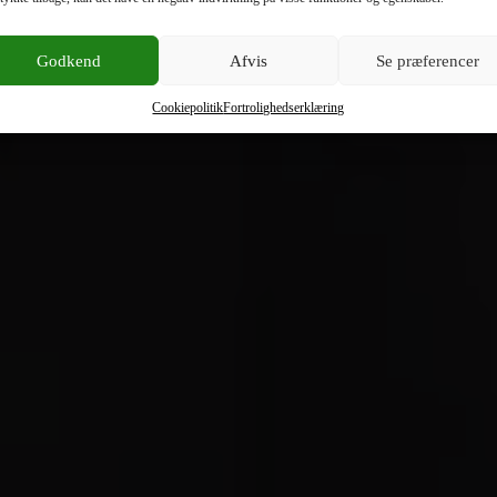
Godkend
Afvis
Se præferencer
Cookiepolitik
Fortrolighedserklæring