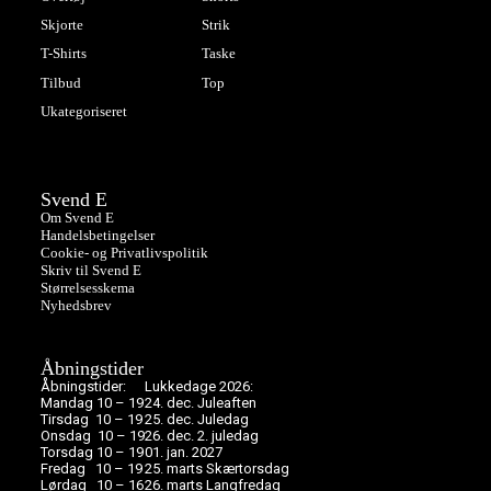
Skjorte
Strik
T-Shirts
Taske
Tilbud
Top
Ukategoriseret
Svend E
Om Svend E
Handelsbetingelser
Cookie- og Privatlivspolitik
Skriv til Svend E
Størrelsesskema
Nyhedsbrev
Åbningstider
Åbningstider:
Lukkedage 2026:
Mandag 10 – 19
24. dec. Juleaften
Tirsdag 10 – 19
25. dec. Juledag
Onsdag 10 – 19
26. dec. 2. juledag
Torsdag 10 – 19
01. jan. 2027
Fredag 10 – 19
25. marts Skærtorsdag
Lørdag 10 – 16
26. marts Langfredag