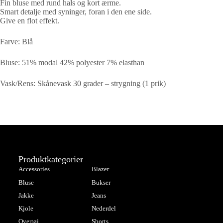
Fin bluse med rund hals og kort ærme.
Smart detalje med syninger, foran i den ene side.
Give en flot effekt.
Farve: Blå
Bluse: 51% modal 42% polyester 7% elasthan
Vask/Rens: Skånevask 30 grader – strygning (1 prik)
Produktkategorier
Accessories
Blazer
Bluse
Bukser
Jakke
Jeans
Kjole
Nederdel
Overtøj
Shorts