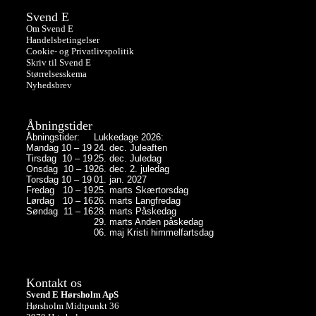
Svend E
Om Svend E
Handelsbetingelser
Cookie- og Privatlivspolitik
Skriv til Svend E
Størrelsesskema
Nyhedsbrev
Åbningstider
Åbningstider:
Lukkedage 2026:
Mandag 10 – 19
24. dec. Juleaften
Tirsdag 10 – 19
25. dec. Juledag
Onsdag 10 – 19
26. dec. 2. juledag
Torsdag 10 – 19
01. jan. 2027
Fredag 10 – 19
25. marts Skærtorsdag
Lørdag 10 – 16
26. marts Langfredag
Søndag 11 – 16
28. marts Påskedag
29. marts Anden påskedag
06. maj Kristi himmelfartsdag
Kontakt os
Svend E Hørsholm ApS
Hørsholm Midtpunkt 36