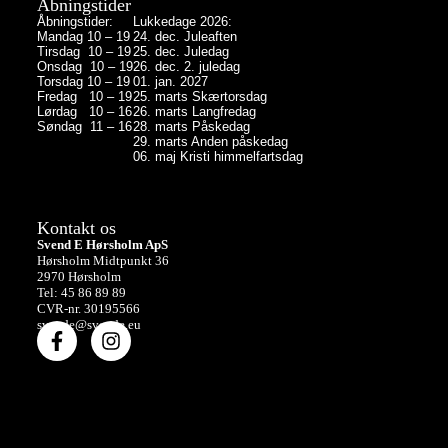
Åbningstider
Åbningstider:
Lukkedage 2026:
Mandag 10 – 19
24. dec. Juleaften
Tirsdag 10 – 19
25. dec. Juledag
Onsdag 10 – 19
26. dec. 2. juledag
Torsdag 10 – 19
01. jan. 2027
Fredag 10 – 19
25. marts Skærtorsdag
Lørdag 10 – 16
26. marts Langfredag
Søndag 11 – 16
28. marts Påskedag
29. marts Anden påskedag
06. maj Kristi himmelfartsdag
Kontakt os
Svend E Hørsholm ApS
Hørsholm Midtpunkt 36
2970 Hørsholm
Tel: 45 86 89 89
CVR-nr. 30195566
svende@svende.eu