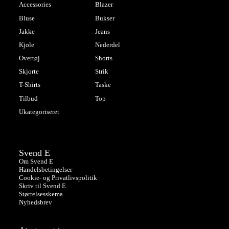
Accessories
Blazer
Bluse
Bukser
Jakke
Jeans
Kjole
Nederdel
Overtøj
Shorts
Skjorte
Strik
T-Shirts
Taske
Tilbud
Top
Ukategoriseret
Svend E
Om Svend E
Handelsbetingelser
Cookie- og Privatlivspolitik
Skriv til Svend E
Størrelsesskema
Nyhedsbrev