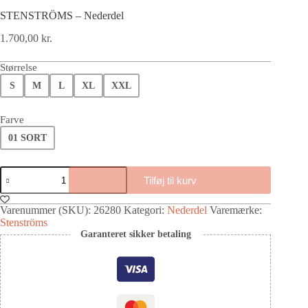
STENSTRÖMS – Nederdel
1.700,00
kr.
Størrelse
S
M
L
XL
XXL
Farve
01 SORT
Tilføj til kurv
Varenummer (SKU):
26280
Kategori:
Nederdel
Varemærke:
Stenströms
Garanteret sikker betaling