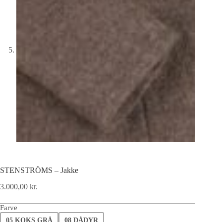
STENSTRÖMS – Jakke
3.000,00
kr.
Farve
05 KOKS GRÅ
08 DÅDYR