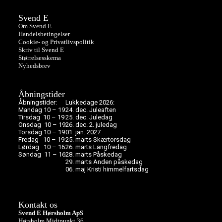
Svend E
Om Svend E
Handelsbetingelser
Cookie- og Privatlivspolitik
Skriv til Svend E
Størrelsesskema
Nyhedsbrev
Åbningstider
Åbningstider:
Lukkedage 2026:
Mandag 10 – 19
24. dec. Juleaften
Tirsdag 10 – 19
25. dec. Juledag
Onsdag 10 – 19
26. dec. 2. juledag
Torsdag 10 – 19
01. jan. 2027
Fredag 10 – 19
25. marts Skærtorsdag
Lørdag 10 – 16
26. marts Langfredag
Søndag 11 – 16
28. marts Påskedag
29. marts Anden påskedag
06. maj Kristi himmelfartsdag
Kontakt os
Svend E Hørsholm ApS
Hørsholm Midtpunkt 36