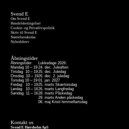
Svend E
Om Svend E
Handelsbetingelser
Cookie- og Privatlivspolitik
Skriv til Svend E
Størrelsesskema
Nyhedsbrev
Åbningstider
Åbningstider:
Lukkedage 2026:
Mandag 10 – 19
24. dec. Juleaften
Tirsdag 10 – 19
25. dec. Juledag
Onsdag 10 – 19
26. dec. 2. juledag
Torsdag 10 – 19
01. jan. 2027
Fredag 10 – 19
25. marts Skærtorsdag
Lørdag 10 – 16
26. marts Langfredag
Søndag 11 – 16
28. marts Påskedag
29. marts Anden påskedag
06. maj Kristi himmelfartsdag
Kontakt os
Svend E Hørsholm ApS