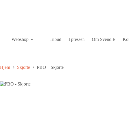
Webshop
Tilbud
I pressen
Om Svend E
Kon
Hjem
Skjorte
PBO – Skjorte