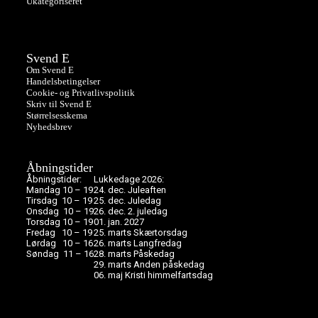
Ukategoriseret
Svend E
Om Svend E
Handelsbetingelser
Cookie- og Privatlivspolitik
Skriv til Svend E
Størrelsesskema
Nyhedsbrev
Åbningstider
Åbningstider:
Lukkedage 2026:
Mandag 10 – 19
24. dec. Juleaften
Tirsdag 10 – 19
25. dec. Juledag
Onsdag 10 – 19
26. dec. 2. juledag
Torsdag 10 – 19
01. jan. 2027
Fredag 10 – 19
25. marts Skærtorsdag
Lørdag 10 – 16
26. marts Langfredag
Søndag 11 – 16
28. marts Påskedag
29. marts Anden påskedag
06. maj Kristi himmelfartsdag