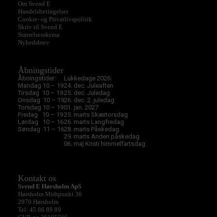
Om Svend E
Handelsbetingelser
Cookie- og Privatlivspolitik
Skriv til Svend E
Størrelsesskema
Nyhedsbrev
Åbningstider
Åbningstider:
Lukkedage 2026:
Mandag 10 – 19
24. dec. Juleaften
Tirsdag 10 – 19
25. dec. Juledag
Onsdag 10 – 19
26. dec. 2. juledag
Torsdag 10 – 19
01. jan. 2027
Fredag 10 – 19
25. marts Skærtorsdag
Lørdag 10 – 16
26. marts Langfredag
Søndag 11 – 16
28. marts Påskedag
29. marts Anden påskedag
06. maj Kristi himmelfartsdag
Kontakt os
Svend E Hørsholm ApS
Hørsholm Midtpunkt 36
2970 Hørsholm
Tel: 45 86 89 89