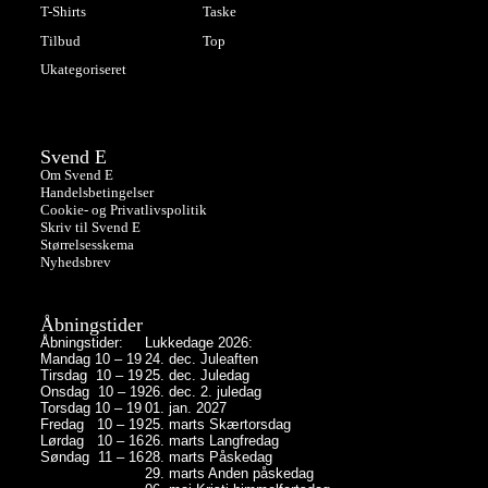
T-Shirts
Taske
Tilbud
Top
Ukategoriseret
Svend E
Om Svend E
Handelsbetingelser
Cookie- og Privatlivspolitik
Skriv til Svend E
Størrelsesskema
Nyhedsbrev
Åbningstider
Åbningstider:
Lukkedage 2026:
Mandag 10 – 19
24. dec. Juleaften
Tirsdag 10 – 19
25. dec. Juledag
Onsdag 10 – 19
26. dec. 2. juledag
Torsdag 10 – 19
01. jan. 2027
Fredag 10 – 19
25. marts Skærtorsdag
Lørdag 10 – 16
26. marts Langfredag
Søndag 11 – 16
28. marts Påskedag
29. marts Anden påskedag