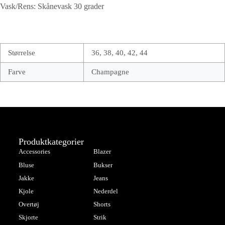
Vask/Rens: Skånevask 30 grader
Størrelse
36, 38, 40, 42, 44
Farve
Champagne
Produktkategorier
Accessories
Blazer
Bluse
Bukser
Jakke
Jeans
Kjole
Nederdel
Overtøj
Shorts
Skjorte
Strik