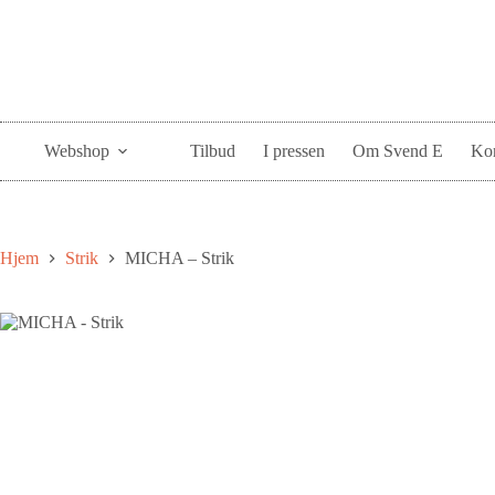
Webshop
Tilbud
I pressen
Om Svend E
Kon
Hjem
Strik
MICHA – Strik