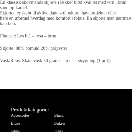
En klassisk skovmands skjorte i lækker blød kvalitet med tern i brun,
sand og kamel.
Skjorten er skabt til aktive dage – til gåture, haveprojekter eller
bare en uformel hverdag med komfort i fokus. En skjorte man nærmest
kan bo i.
Findes i: Lys blå – rosa – brun
Skjorte: 88% bomuld 20% polyester
Vask/Rens: Skånevask 30 grader – rens – strygning (1 prik)
Produktkategorier
Accessories
Blazer
Bluse
Bukser
Jakke
Jeans