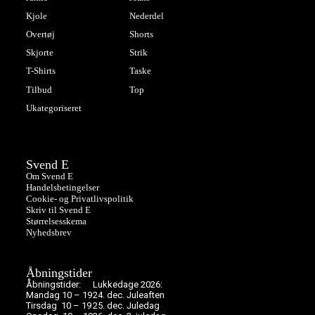
Kjole
Nederdel
Overtøj
Shorts
Skjorte
Strik
T-Shirts
Taske
Tilbud
Top
Ukategoriseret
Svend E
Om Svend E
Handelsbetingelser
Cookie- og Privatlivspolitik
Skriv til Svend E
Størrelsesskema
Nyhedsbrev
Åbningstider
Åbningstider:
Lukkedage 2026:
Mandag 10 – 19
24. dec. Juleaften
Tirsdag 10 – 19
25. dec. Juledag