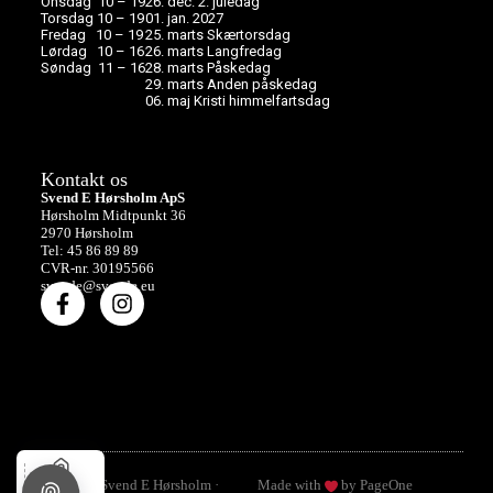
Onsdag 10 – 19
26. dec. 2. juledag
Torsdag 10 – 19
01. jan. 2027
Fredag 10 – 19
25. marts Skærtorsdag
Lørdag 10 – 16
26. marts Langfredag
Søndag 11 – 16
28. marts Påskedag
29. marts Anden påskedag
06. maj Kristi himmelfartsdag
Kontakt os
Svend E Hørsholm ApS
Hørsholm Midtpunkt 36
2970 Hørsholm
Tel: 45 86 89 89
CVR-nr. 30195566
svende@svende.eu
© 2026 Svend E Hørsholm ·
Made with
by PageOne
Hjem