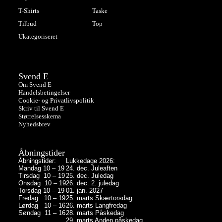
T-Shirts
Taske
Tilbud
Top
Ukategoriseret
Svend E
Om Svend E
Handelsbetingelser
Cookie- og Privatlivspolitik
Skriv til Svend E
Størrelsesskema
Nyhedsbrev
Åbningstider
Åbningstider:
Lukkedage 2026:
Mandag 10 – 19
24. dec. Juleaften
Tirsdag 10 – 19
25. dec. Juledag
Onsdag 10 – 19
26. dec. 2. juledag
Torsdag 10 – 19
01. jan. 2027
Fredag 10 – 19
25. marts Skærtorsdag
Lørdag 10 – 16
26. marts Langfredag
Søndag 11 – 16
28. marts Påskedag
29. marts Anden påskedag