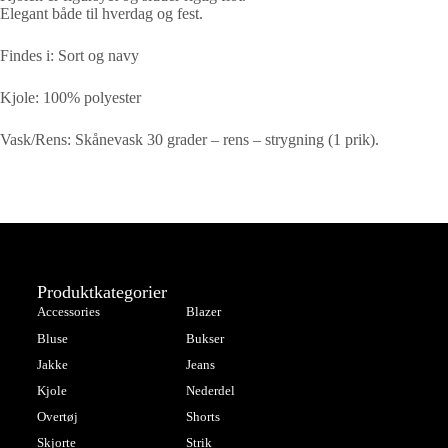
Elegant både til hverdag og fest.
Findes i: Sort og navy
Kjole: 100% polyester
Vask/Rens: Skånevask 30 grader – rens – strygning (1 prik).
Produktkategorier
Accessories
Blazer
Bluse
Bukser
Jakke
Jeans
Kjole
Nederdel
Overtøj
Shorts
Skjorte
Strik