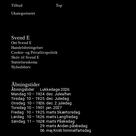
Tilbud
Top
Ukategoriseret
Svend E
Om Svend E
Handelsbetingelser
Cookie- og Privatlivspolitik
Skriv til Svend E
Størrelsesskema
Nyhedsbrev
Åbningstider
Åbningstider:
Lukkedage 2026:
Mandag 10 – 19
24. dec. Juleaften
Tirsdag 10 – 19
25. dec. Juledag
Onsdag 10 – 19
26. dec. 2. juledag
Torsdag 10 – 19
01. jan. 2027
Fredag 10 – 19
25. marts Skærtorsdag
Lørdag 10 – 16
26. marts Langfredag
Søndag 11 – 16
28. marts Påskedag
29. marts Anden påskedag
06. maj Kristi himmelfartsdag