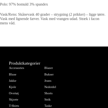
Polo: 97% bomuld 3% spandex
Vask/Rens: Skånevask 40 grader – strygning (2 prikker) – ligge tørre.
Vask med lignende farver. Vask med vrangen udad. Stræk i facon
mens våd.
Produktkategorier
Accessories
Blazer
Bluse
Bukser
Jakke
Jeans
Kjole
Nederdel
Overtøj
Shorts
Skjorte
Strik
T-Shirts
Taske