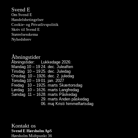
Svend E
Om Svend E
Handelsbetingelser
Cookie- og Privatlivspolitik
Skriv til Svend E
Størrelsesskema
Nyhedsbrev
Åbningstider
Åbningstider:
Lukkedage 2026:
Mandag 10 – 19
24. dec. Juleaften
Tirsdag 10 – 19
25. dec. Juledag
Onsdag 10 – 19
26. dec. 2. juledag
Torsdag 10 – 19
01. jan. 2027
Fredag 10 – 19
25. marts Skærtorsdag
Lørdag 10 – 16
26. marts Langfredag
Søndag 11 – 16
28. marts Påskedag
29. marts Anden påskedag
06. maj Kristi himmelfartsdag
Kontakt os
Svend E Hørsholm ApS
Hørsholm Midtpunkt 36