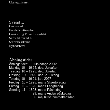
Ukategoriseret
Svend E
Om Svend E
Handelsbetingelser
Cookie- og Privatlivspolitik
Skriv til Svend E
Størrelsesskema
Nyhedsbrev
Åbningstider
Åbningstider:
Lukkedage 2026:
Mandag 10 – 19
24. dec. Juleaften
Tirsdag 10 – 19
25. dec. Juledag
Onsdag 10 – 19
26. dec. 2. juledag
Torsdag 10 – 19
01. jan. 2027
Fredag 10 – 19
25. marts Skærtorsdag
Lørdag 10 – 16
26. marts Langfredag
Søndag 11 – 16
28. marts Påskedag
29. marts Anden påskedag
06. maj Kristi himmelfartsdag