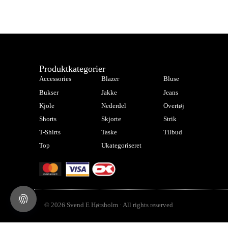
Produktkategorier
Accessories
Blazer
Bluse
Bukser
Jakke
Jeans
Kjole
Nederdel
Overtøj
Shorts
Skjorte
Strik
T-Shirts
Taske
Tilbud
Top
Ukategoriseret
© 2026 Svend E Hørsholm · All rights reserved