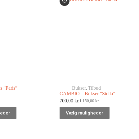
 “Paris”
Bukser
,
Tilbud
CAMBIO – Bukser “Stella”
700,00
kr.
1.150,00
kr.
heder
Vælg muligheder