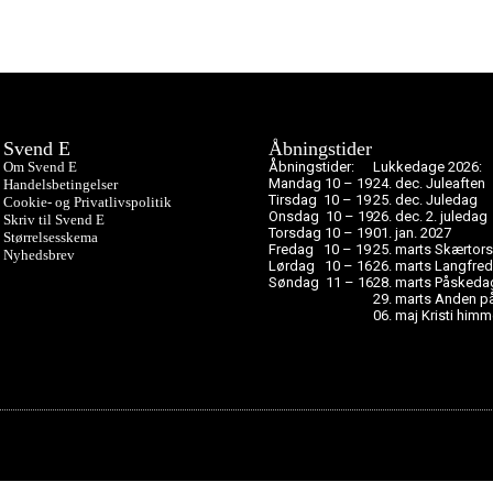
Svend E
Åbningstider
Om Svend E
Åbningstider:
Lukkedage 2026:
Mandag 10 – 19
24. dec. Juleaften
Handelsbetingelser
Tirsdag 10 – 19
25. dec. Juledag
Cookie- og Privatlivspolitik
Onsdag 10 – 19
26. dec. 2. juledag
Skriv til Svend E
Torsdag 10 – 19
01. jan. 2027
Størrelsesskema
Fredag 10 – 19
25. marts Skærtor
Nyhedsbrev
Lørdag 10 – 16
26. marts Langfre
Søndag 11 – 16
28. marts Påskeda
29. marts Anden 
06. maj Kristi him