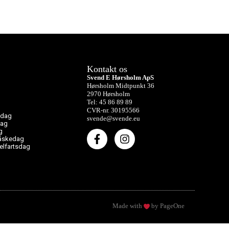
Kontakt os
Svend E Hørsholm ApS
Hørsholm Midtpunkt 36
2970 Hørsholm
Tel: 45 86 89 89
CVR-nr. 30195566
sdag
svende@svende.eu
dag
g
påskedag
melfartsdag
Made with
by PageOne