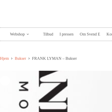
Webshop
Tilbud
I pressen
Om Svend E
Kon
Hjem
Bukser
FRANK LYMAN – Bukser