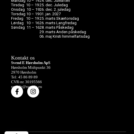
Mandag 10 – 19
24. dec. Juleaften
Tirsdag 10 – 19
25. dec. Juledag
Onsdag 10 – 19
26. dec. 2. juledag
Torsdag 10 – 19
01. jan. 2027
Fredag 10 – 19
25. marts Skærtorsdag
Lørdag 10 – 16
26. marts Langfredag
Søndag 11 – 16
28. marts Påskedag
29. marts Anden påskedag
06. maj Kristi himmelfartsdag
Kontakt os
Svend E Hørsholm ApS
Hørsholm Midtpunkt 36
2970 Hørsholm
Tel: 45 86 89 89
CVR-nr. 30195566
svende@svende.eu