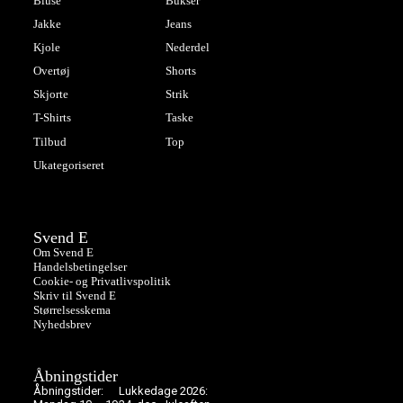
Bluse
Bukser
Jakke
Jeans
Kjole
Nederdel
Overtøj
Shorts
Skjorte
Strik
T-Shirts
Taske
Tilbud
Top
Ukategoriseret
Svend E
Om Svend E
Handelsbetingelser
Cookie- og Privatlivspolitik
Skriv til Svend E
Størrelsesskema
Nyhedsbrev
Åbningstider
Åbningstider:
Lukkedage 2026: