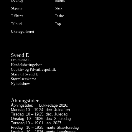
Overtøj
Shorts
Skjorte
Strik
T-Shirts
Taske
Tilbud
Top
Ukategoriseret
Svend E
Om Svend E
Handelsbetingelser
Cookie- og Privatlivspolitik
Skriv til Svend E
Størrelsesskema
Nyhedsbrev
Åbningstider
Åbningstider:
Lukkedage 2026:
Mandag 10 – 19
24. dec. Juleaften
Tirsdag 10 – 19
25. dec. Juledag
Onsdag 10 – 19
26. dec. 2. juledag
Torsdag 10 – 19
01. jan. 2027
Fredag 10 – 19
25. marts Skærtorsdag
Lørdag 10 – 16
26. marts Langfredag