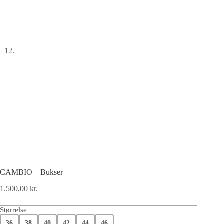
CAMBIO – Bukser
1.500,00
kr.
Størrelse
36
38
40
42
44
46