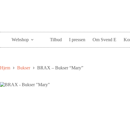
Webshop
Tilbud
I pressen
Om Svend E
Kon
Hjem
Bukser
BRAX – Bukser “Mary”