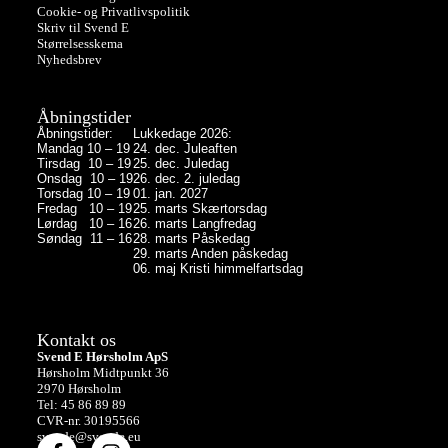
Cookie- og Privatlivspolitik
Skriv til Svend E
Størrelsesskema
Nyhedsbrev
Åbningstider
Åbningstider:
Lukkedage 2026:
Mandag 10 – 19
24. dec. Juleaften
Tirsdag 10 – 19
25. dec. Juledag
Onsdag 10 – 19
26. dec. 2. juledag
Torsdag 10 – 19
01. jan. 2027
Fredag 10 – 19
25. marts Skærtorsdag
Lørdag 10 – 16
26. marts Langfredag
Søndag 11 – 16
28. marts Påskedag
29. marts Anden påskedag
06. maj Kristi himmelfartsdag
Kontakt os
Svend E Hørsholm ApS
Hørsholm Midtpunkt 36
2970 Hørsholm
Tel: 45 86 89 89
CVR-nr. 30195566
svende@svende.eu