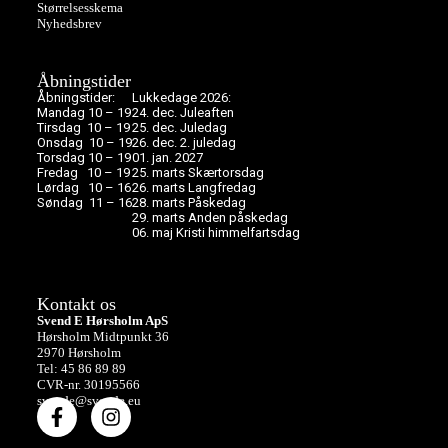
Størrelsesskema
Nyhedsbrev
Åbningstider
Åbningstider:
Lukkedage 2026:
Mandag 10 – 19
24. dec. Juleaften
Tirsdag 10 – 19
25. dec. Juledag
Onsdag 10 – 19
26. dec. 2. juledag
Torsdag 10 – 19
01. jan. 2027
Fredag 10 – 19
25. marts Skærtorsdag
Lørdag 10 – 16
26. marts Langfredag
Søndag 11 – 16
28. marts Påskedag
29. marts Anden påskedag
06. maj Kristi himmelfartsdag
Kontakt os
Svend E Hørsholm ApS
Hørsholm Midtpunkt 36
2970 Hørsholm
Tel: 45 86 89 89
CVR-nr. 30195566
svende@svende.eu