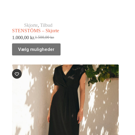
Skjorte
,
Tilbud
STENSTÖMS – Skjorte
1.000,00
kr.
1.500,00
kr.
Vælg muligheder