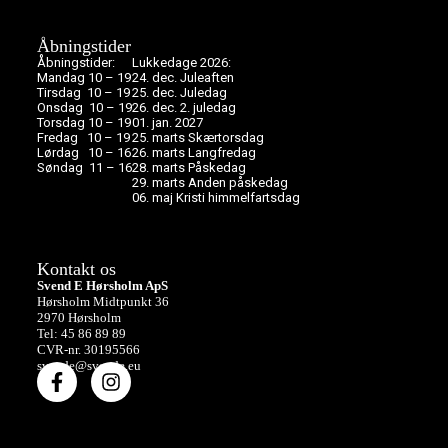
Åbningstider
Åbningstider:
Lukkedage 2026:
Mandag 10 – 19
24. dec. Juleaften
Tirsdag 10 – 19
25. dec. Juledag
Onsdag 10 – 19
26. dec. 2. juledag
Torsdag 10 – 19
01. jan. 2027
Fredag 10 – 19
25. marts Skærtorsdag
Lørdag 10 – 16
26. marts Langfredag
Søndag 11 – 16
28. marts Påskedag
29. marts Anden påskedag
06. maj Kristi himmelfartsdag
Kontakt os
Svend E Hørsholm ApS
Hørsholm Midtpunkt 36
2970 Hørsholm
Tel: 45 86 89 89
CVR-nr. 30195566
svende@svende.eu