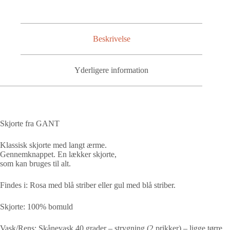
Beskrivelse
Yderligere information
Skjorte fra GANT
Klassisk skjorte med langt ærme.
Gennemknappet. En lækker skjorte,
som kan bruges til alt.
Findes i: Rosa med blå striber eller gul med blå striber.
Skjorte: 100% bomuld
Vask/Rens: Skånevask 40 grader – strygning (2 prikker) – ligge tørre.