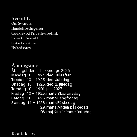
Svend E
Om Svend E
Handelsbetingelser
Cookie- og Privatlivspolitik
Skriv til Svend E
Størrelsesskema
Nyhedsbrev
Åbningstider
Åbningstider:
Lukkedage 2026:
Mandag 10 – 19
24. dec. Juleaften
Tirsdag 10 – 19
25. dec. Juledag
Onsdag 10 – 19
26. dec. 2. juledag
Torsdag 10 – 19
01. jan. 2027
Fredag 10 – 19
25. marts Skærtorsdag
Lørdag 10 – 16
26. marts Langfredag
Søndag 11 – 16
28. marts Påskedag
29. marts Anden påskedag
06. maj Kristi himmelfartsdag
Kontakt os