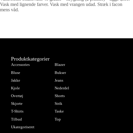
Vask med lignende farver. Vask med vrangen udad. Stræk i facon
mens våd.
Produktkategorier
Accessories
Blazer
Bluse
Bukser
Jakke
Jeans
Kjole
Nederdel
Overtøj
Shorts
Skjorte
Strik
T-Shirts
Taske
Tilbud
Top
Ukategoriseret