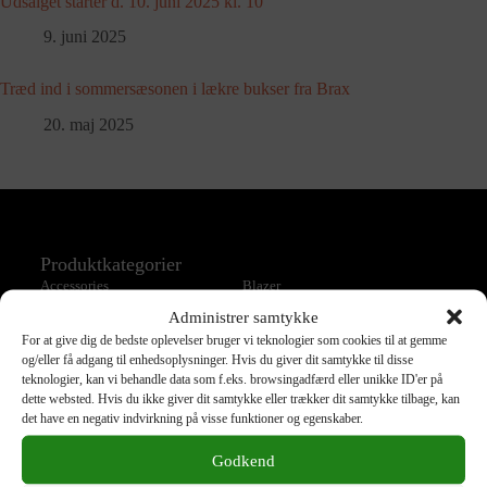
Udsalget starter d. 10. juni 2025 kl. 10
9. juni 2025
Træd ind i sommersæsonen i lækre bukser fra Brax
20. maj 2025
Produktkategorier
Accessories
Blazer
Bluse
Bukser
Administrer samtykke
For at give dig de bedste oplevelser bruger vi teknologier som cookies til at gemme
Jakke
Jeans
og/eller få adgang til enhedsoplysninger. Hvis du giver dit samtykke til disse
Kjole
Nederdel
teknologier, kan vi behandle data som f.eks. browsingadfærd eller unikke ID'er på
dette websted. Hvis du ikke giver dit samtykke eller trækker dit samtykke tilbage, kan
Overtøj
Shorts
det have en negativ indvirkning på visse funktioner og egenskaber.
Skjorte
Strik
T-Shirts
Taske
Godkend
Tilbud
Top