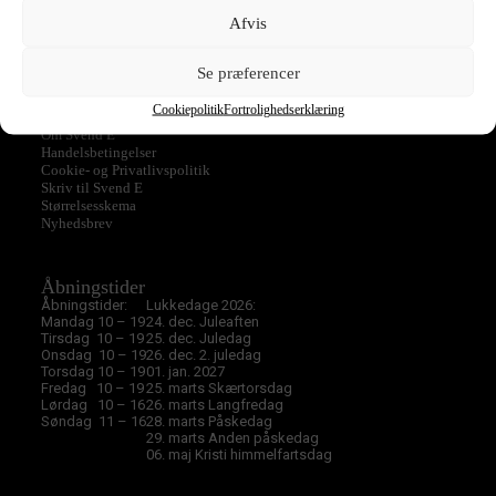
Afvis
Ukategoriseret
Se præferencer
Cookiepolitik
Fortrolighedserklæring
Svend E
Om Svend E
Handelsbetingelser
Cookie- og Privatlivspolitik
Skriv til Svend E
Størrelsesskema
Nyhedsbrev
Åbningstider
Åbningstider:
Lukkedage 2026:
Mandag 10 – 19
24. dec. Juleaften
Tirsdag 10 – 19
25. dec. Juledag
Onsdag 10 – 19
26. dec. 2. juledag
Torsdag 10 – 19
01. jan. 2027
Fredag 10 – 19
25. marts Skærtorsdag
Lørdag 10 – 16
26. marts Langfredag
Søndag 11 – 16
28. marts Påskedag
29. marts Anden påskedag
06. maj Kristi himmelfartsdag