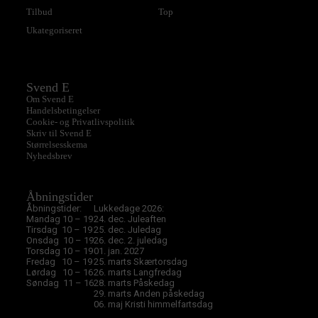
Tilbud
Top
Ukategoriseret
Svend E
Om Svend E
Handelsbetingelser
Cookie- og Privatlivspolitik
Skriv til Svend E
Størrelsesskema
Nyhedsbrev
Åbningstider
Åbningstider:
Lukkedage 2026:
Mandag 10 – 19
24. dec. Juleaften
Tirsdag 10 – 19
25. dec. Juledag
Onsdag 10 – 19
26. dec. 2. juledag
Torsdag 10 – 19
01. jan. 2027
Fredag 10 – 19
25. marts Skærtorsdag
Lørdag 10 – 16
26. marts Langfredag
Søndag 11 – 16
28. marts Påskedag
29. marts Anden påskedag
06. maj Kristi himmelfartsdag