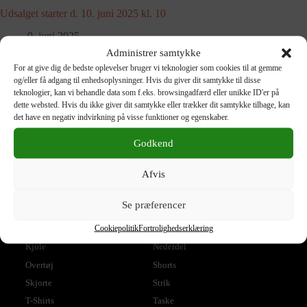
Udsalget starter d. 10. juni 2025 kl. 10
9. juni 2025
Administrer samtykke
For at give dig de bedste oplevelser bruger vi teknologier som cookies til at gemme
Træd ind i sommersæsonen i lækre bukser fra Brax
og/eller få adgang til enhedsoplysninger. Hvis du giver dit samtykke til disse
20. maj 2025
teknologier, kan vi behandle data som f.eks. browsingadfærd eller unikke ID'er på
dette websted. Hvis du ikke giver dit samtykke eller trækker dit samtykke tilbage, kan
det have en negativ indvirkning på visse funktioner og egenskaber.
Godkend
Afvis
Produktkategorier
Accessories
Blazer
Se præferencer
Bluse
Bukser
Cookiepolitik
Fortrolighedserklæring
Jakke
Jeans
Kjole
Nederdel
Overtøj
Shorts
Skjorte
Strik
T-Shirts
Taske