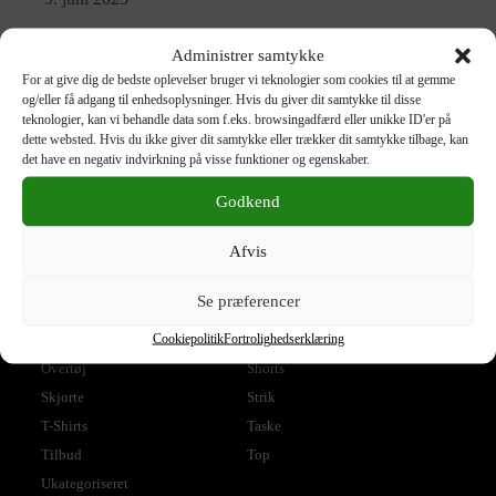
Træd ind i sommersæsonen i lækre bukser fra Brax
Administrer samtykke
For at give dig de bedste oplevelser bruger vi teknologier som cookies til at gemme
20. maj 2025
og/eller få adgang til enhedsoplysninger. Hvis du giver dit samtykke til disse
teknologier, kan vi behandle data som f.eks. browsingadfærd eller unikke ID'er på
dette websted. Hvis du ikke giver dit samtykke eller trækker dit samtykke tilbage, kan
det have en negativ indvirkning på visse funktioner og egenskaber.
Godkend
Produktkategorier
Afvis
Accessories
Blazer
Bluse
Bukser
Se præferencer
Jakke
Jeans
Cookiepolitik
Fortrolighedserklæring
Kjole
Nederdel
Overtøj
Shorts
Skjorte
Strik
T-Shirts
Taske
Tilbud
Top
Ukategoriseret