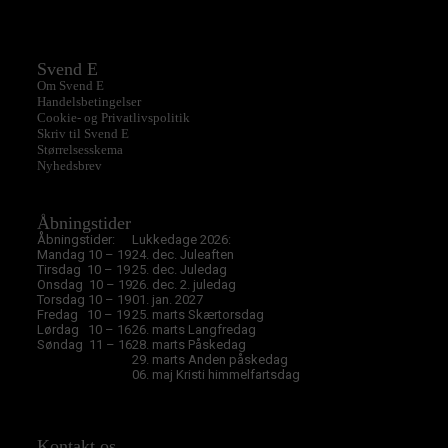
Svend E
Om Svend E
Handelsbetingelser
Cookie- og Privatlivspolitik
Skriv til Svend E
Størrelsesskema
Nyhedsbrev
Åbningstider
Åbningstider:
Lukkedage 2026:
Mandag 10 – 19
24. dec. Juleaften
Tirsdag 10 – 19
25. dec. Juledag
Onsdag 10 – 19
26. dec. 2. juledag
Torsdag 10 – 19
01. jan. 2027
Fredag 10 – 19
25. marts Skærtorsdag
Lørdag 10 – 16
26. marts Langfredag
Søndag 11 – 16
28. marts Påskedag
29. marts Anden påskedag
06. maj Kristi himmelfartsdag
Kontakt os