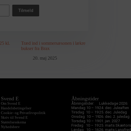
Tilmeld
25 kl.
Træd ind i sommersæsonen i lækre
bukser fra Brax
20. maj 2025
Svend E
Åbningstider
Om Svend E
Åbningstider:
Lukkedage 2026:
Mandag 10 – 19
24. dec. Juleaften
Handelsbetingelser
Tirsdag 10 – 19
25. dec. Juledag
Cookie- og Privatlivspolitik
Onsdag 10 – 19
26. dec. 2. juledag
Skriv til Svend E
Torsdag 10 – 19
01. jan. 2027
Størrelsesskema
Fredag 10 – 19
25. marts Skærtor
Nyhedsbrev
Lørdag 10 – 16
26. marts Langfre