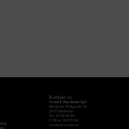
Kontakt os
Svend E Hørsholm ApS
Hørsholm Midtpunkt 36
2970 Hørsholm
Tel: 45 86 89 89
CVR-nr. 30195566
sdag
svende@svende.eu
dag