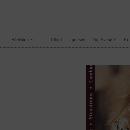
Webshop
Tilbud
I pressen
Om Svend E
Kon