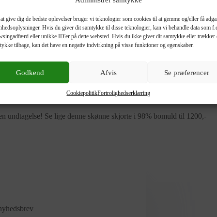
at give dig de bedste oplevelser bruger vi teknologier som cookies til at gemme og/eller få adg
enhedsoplysninger. Hvis du giver dit samtykke til disse teknologier, kan vi behandle data som f.
singadfærd eller unikke ID'er på dette websted. Hvis du ikke giver dit samtykke eller trækker 
tykke tilbage, kan det have en negativ indvirkning på visse funktioner og egenskaber.
Godkend
Afvis
Se præferencer
Cookiepolitik
Fortrolighedserklæring
gen undtagelse! Se lige denne skønne skjorte i 98% bomuld til 1200,-
 nyhedsbrev