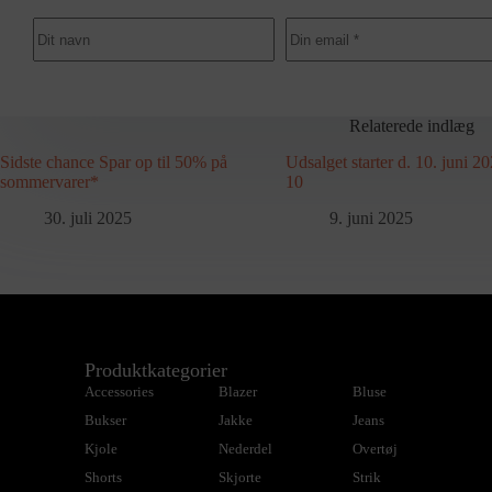
Relaterede indlæg
Sidste chance Spar op til 50% på
Udsalget starter d. 10. juni 20
sommervarer*
10
30. juli 2025
9. juni 2025
Produktkategorier
Accessories
Blazer
Bluse
Bukser
Jakke
Jeans
Kjole
Nederdel
Overtøj
Shorts
Skjorte
Strik