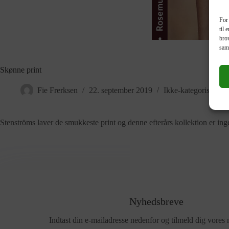
For 
til 
brow
sam
Skønne print
Fie Frerksen
22. september 2019
Ikke-kategoriseret
Stenströms laver de smukkeste print og denne efterårs kollektion er in
Nyhedsbreve
Indtast din e-mailadresse nedenfor og tilmeld dig vores