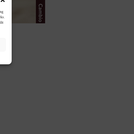
ang
eks.
dit