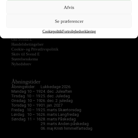
Tilbud
Top
Afvis
Ukategoriseret
Se præferencer
Cookiepolitik
Fortrolighedserklæring
Svend E
Om Svend E
Handelsbetingelser
Cookie- og Privatlivspolitik
Skriv til Svend E
Størrelsesskema
Nyhedsbrev
Åbningstider
Åbningstider:
Lukkedage 2026:
Mandag 10 – 19
24. dec. Juleaften
Tirsdag 10 – 19
25. dec. Juledag
Onsdag 10 – 19
26. dec. 2. juledag
Torsdag 10 – 19
01. jan. 2027
Fredag 10 – 19
25. marts Skærtorsdag
Lørdag 10 – 16
26. marts Langfredag
Søndag 11 – 16
28. marts Påskedag
29. marts Anden påskedag
06. maj Kristi himmelfartsdag