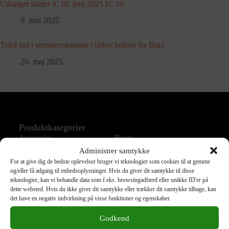
Udsalget starter d. 10. juni 2025 kl. 10
9. juni 2025
Træd ind i sommersæsonen i lækre bukser fra Brax
20. maj 2025
Produktkategorier
Accessories
Blazer
Administrer samtykke
Bluse
Bukser
For at give dig de bedste oplevelser bruger vi teknologier som cookies til at gemme
Jakke
Jeans
og/eller få adgang til enhedsoplysninger. Hvis du giver dit samtykke til disse
Kjole
Nederdel
teknologier, kan vi behandle data som f.eks. browsingadfærd eller unikke ID'er på
dette websted. Hvis du ikke giver dit samtykke eller trækker dit samtykke tilbage, kan
Overtøj
Shorts
det have en negativ indvirkning på visse funktioner og egenskaber.
Skjorte
Strik
Godkend
T-Shirts
Taske