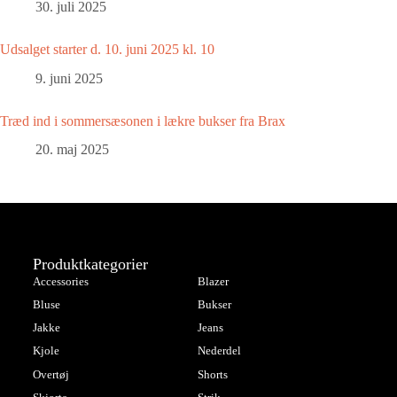
30. juli 2025
Udsalget starter d. 10. juni 2025 kl. 10
9. juni 2025
Træd ind i sommersæsonen i lækre bukser fra Brax
20. maj 2025
Produktkategorier
Accessories
Blazer
Bluse
Bukser
Jakke
Jeans
Kjole
Nederdel
Overtøj
Shorts