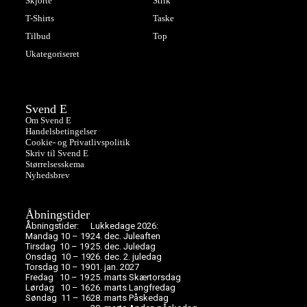
Skjorte
Strik
T-Shirts
Taske
Tilbud
Top
Ukategoriseret
Svend E
Om Svend E
Handelsbetingelser
Cookie- og Privatlivspolitik
Skriv til Svend E
Størrelsesskema
Nyhedsbrev
Åbningstider
Åbningstider:
Lukkedage 2026:
Mandag 10 – 19
24. dec. Juleaften
Tirsdag 10 – 19
25. dec. Juledag
Onsdag 10 – 19
26. dec. 2. juledag
Torsdag 10 – 19
01. jan. 2027
Fredag 10 – 19
25. marts Skærtorsdag
Lørdag 10 – 16
26. marts Langfredag
Søndag 11 – 16
28. marts Påskedag