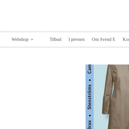
Webshop
Tilbud
I pressen
Om Svend E
Kon