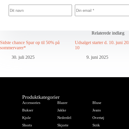
Relaterede indlæg
Sidste chance Spar op til 50% på
Udsalget starter d. 10. juni 20
sommervarer*
10
30. juli 2025
9. juni 2025
Produktkategorier
Accessories
Blazer
Bluse
Bukser
Jakke
Jeans
Kjole
Nederdel
Overtøj
Shorts
Skjorte
Strik