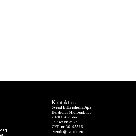
Kontakt os
Svend E Hørsholm ApS
Hørsholm Midtpunkt 36
2970 Hørsholm
Tel: 45 86 89 89
CVR-nr. 30195566
sdag
svende@svende.eu
dag