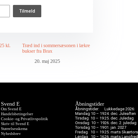
Tilmeld
25 kl.
Træd ind i sommersæsonen i lækre
bukser fra Brax
20. maj 2025
Svend E
Åbningstider
Om Svend E
Åbningstider:
Lukkedage 2026:
Mandag 10 – 19
24. dec. Juleaften
Handelsbetingelser
Tirsdag 10 – 19
25. dec. Juledag
Cookie- og Privatlivspolitik
Onsdag 10 – 19
26. dec. 2. juledag
Skriv til Svend E
Torsdag 10 – 19
01. jan. 2027
Størrelsesskema
Fredag 10 – 19
25. marts Skærtor
Nyhedsbrev
Lørdag 10 – 16
26. marts Langfre