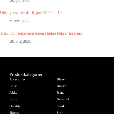
30. juli 2025
Udsalget starter d. 10. juni 2025 kl. 10
9. juni 2025
Træd ind i sommersæsonen i lækre bukser fra Brax
20. maj 2025
Produktkategorier
Accessories
Blazer
Bluse
Bukser
Jakke
Jeans
Kjole
Nederdel
Overtøj
Shorts
Skjorte
Strik