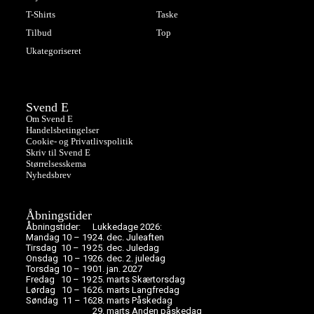
T-Shirts
Taske
Tilbud
Top
Ukategoriseret
Svend E
Om Svend E
Handelsbetingelser
Cookie- og Privatlivspolitik
Skriv til Svend E
Størrelsesskema
Nyhedsbrev
Åbningstider
Åbningstider:
Lukkedage 2026:
Mandag 10 – 19
24. dec. Juleaften
Tirsdag 10 – 19
25. dec. Juledag
Onsdag 10 – 19
26. dec. 2. juledag
Torsdag 10 – 19
01. jan. 2027
Fredag 10 – 19
25. marts Skærtorsdag
Lørdag 10 – 16
26. marts Langfredag
Søndag 11 – 16
28. marts Påskedag
29. marts Anden påskedag