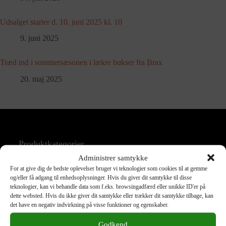
Udsalget starter d. 10. juni 2025 kl. 10
9. juni 2025
Træd ind i sommersæsonen i lækre bukser fra Brax
20. maj 2025
Produktkategorier
Accessories
Blazer
Administrer samtykke
Bluse
Bukser
For at give dig de bedste oplevelser bruger vi teknologier som cookies til at gemme
og/eller få adgang til enhedsoplysninger. Hvis du giver dit samtykke til disse
Jakke
Jeans
teknologier, kan vi behandle data som f.eks. browsingadfærd eller unikke ID'er på
Kjole
Nederdel
dette websted. Hvis du ikke giver dit samtykke eller trækker dit samtykke tilbage, kan
det have en negativ indvirkning på visse funktioner og egenskaber.
Overtøj
Shorts
Skjorte
Strik
Godkend