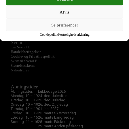
T-Shirts
Taske
Tilbud
Top
Afvis
Ukategoriseret
Se præferencer
Cookiepolitik
Fortrolighedserklæring
Svend E
Om Svend E
Handelsbetingelser
Cookie- og Privatlivspolitik
Skriv til Svend E
Størrelsesskema
Nyhedsbrev
Åbningstider
Åbningstider:
Lukkedage 2026:
Mandag 10 – 19
24. dec. Juleaften
Tirsdag 10 – 19
25. dec. Juledag
Onsdag 10 – 19
26. dec. 2. juledag
Torsdag 10 – 19
01. jan. 2027
Fredag 10 – 19
25. marts Skærtorsdag
Lørdag 10 – 16
26. marts Langfredag
Søndag 11 – 16
28. marts Påskedag
29. marts Anden påskedag