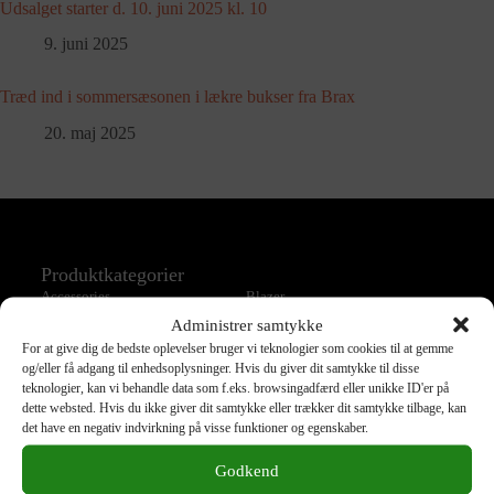
Udsalget starter d. 10. juni 2025 kl. 10
9. juni 2025
Træd ind i sommersæsonen i lækre bukser fra Brax
20. maj 2025
Produktkategorier
Accessories
Blazer
Administrer samtykke
Bluse
Bukser
For at give dig de bedste oplevelser bruger vi teknologier som cookies til at gemme
Jakke
Jeans
og/eller få adgang til enhedsoplysninger. Hvis du giver dit samtykke til disse
Kjole
Nederdel
teknologier, kan vi behandle data som f.eks. browsingadfærd eller unikke ID'er på
dette websted. Hvis du ikke giver dit samtykke eller trækker dit samtykke tilbage, kan
Overtøj
Shorts
det have en negativ indvirkning på visse funktioner og egenskaber.
Skjorte
Strik
Godkend
T-Shirts
Taske