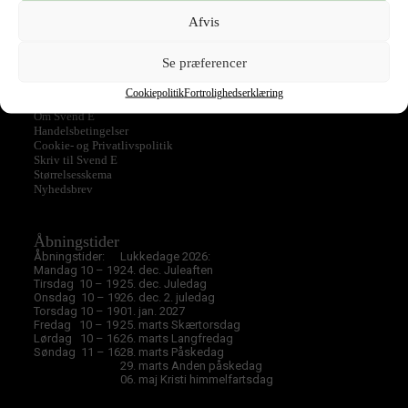
Tilbud
Top
Afvis
Ukategoriseret
Se præferencer
Cookiepolitik
Fortrolighedserklæring
Svend E
Om Svend E
Handelsbetingelser
Cookie- og Privatlivspolitik
Skriv til Svend E
Størrelsesskema
Nyhedsbrev
Åbningstider
Åbningstider:
Lukkedage 2026:
Mandag 10 – 19
24. dec. Juleaften
Tirsdag 10 – 19
25. dec. Juledag
Onsdag 10 – 19
26. dec. 2. juledag
Torsdag 10 – 19
01. jan. 2027
Fredag 10 – 19
25. marts Skærtorsdag
Lørdag 10 – 16
26. marts Langfredag
Søndag 11 – 16
28. marts Påskedag
29. marts Anden påskedag
06. maj Kristi himmelfartsdag