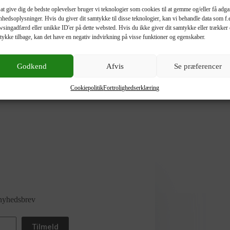
at give dig de bedste oplevelser bruger vi teknologier som cookies til at gemme og/eller få adg
enhedsoplysninger. Hvis du giver dit samtykke til disse teknologier, kan vi behandle data som f.
singadfærd eller unikke ID'er på dette websted. Hvis du ikke giver dit samtykke eller trækker 
tykke tilbage, kan det have en negativ indvirkning på visse funktioner og egenskaber.
Godkend
Afvis
Se præferencer
Cookiepolitik
Fortrolighedserklæring
 nyhedsbrev
Tilmeld