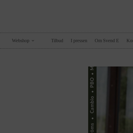
Webshop
Tilbud
I pressen
Om Svend E
Kon