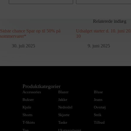
Relaterede indlæg
Sidste chance Spar op til 50% på
Udsalget starter d. 10. juni 20
sommervarer*
10
30. juli 2025
9. juni 2025
Produktkategorier
Accessories
Blazer
Bluse
Bukser
Jakke
Jeans
Kjole
Nederdel
Overtøj
Shorts
Skjorte
Strik
T-Shirts
Taske
Tilbud
Top
Ukategoriseret