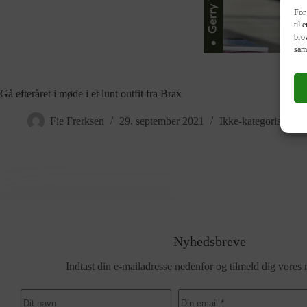
For 
til 
brow
sam
Gå efteråret i møde i et lunt outfit fra Brax
Fie Frerksen
29. september 2021
Ikke-kategoriseret
Nyhedsbreve
Indtast din e-mailadresse nedenfor og tilmeld dig vores