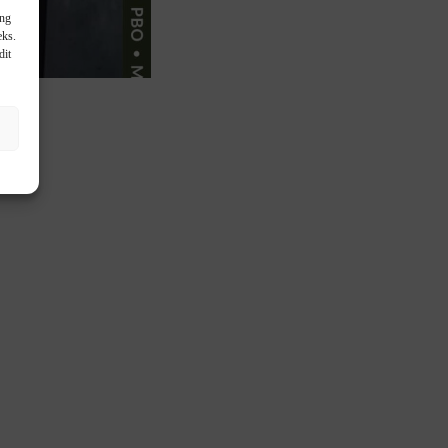
ang
eks.
dit