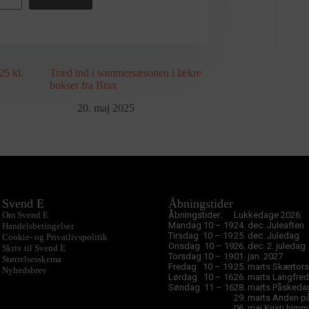
25 kl.
Træd ind i sommersæsonen i lækre
bukser fra Brax
20. maj 2025
Svend E
Åbningstider
Om Svend E
Åbningstider:
Lukkedage 2026:
Mandag 10 – 19
24. dec. Juleaften
Handelsbetingelser
Tirsdag 10 – 19
25. dec. Juledag
Cookie- og Privatlivspolitik
Onsdag 10 – 19
26. dec. 2. juledag
Skriv til Svend E
Torsdag 10 – 19
01. jan. 2027
Størrelsesskema
Fredag 10 – 19
25. marts Skærtor
Nyhedsbrev
Lørdag 10 – 16
26. marts Langfre
Søndag 11 – 16
28. marts Påskeda
29. marts Anden 
06. maj Kristi him