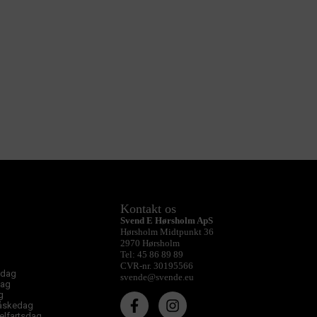
Kontakt os
Svend E Hørsholm ApS
Hørsholm Midtpunkt 36
2970 Hørsholm
Tel: 45 86 89 89
CVR-nr. 30195566
sdag
svende@svende.eu
dag
g
påskedag
melfartsdag