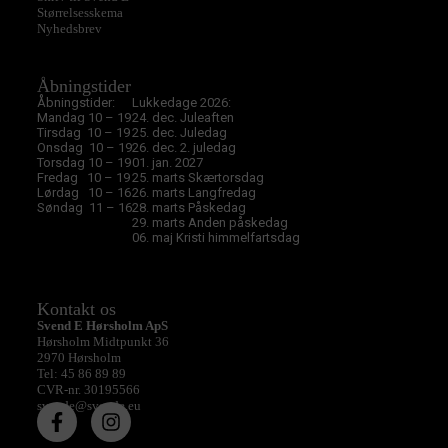
Størrelsesskema
Nyhedsbrev
Åbningstider
Åbningstider:
Lukkedage 2026:
Mandag 10 – 19
24. dec. Juleaften
Tirsdag 10 – 19
25. dec. Juledag
Onsdag 10 – 19
26. dec. 2. juledag
Torsdag 10 – 19
01. jan. 2027
Fredag 10 – 19
25. marts Skærtorsdag
Lørdag 10 – 16
26. marts Langfredag
Søndag 11 – 16
28. marts Påskedag
29. marts Anden påskedag
06. maj Kristi himmelfartsdag
Kontakt os
Svend E Hørsholm ApS
Hørsholm Midtpunkt 36
2970 Hørsholm
Tel: 45 86 89 89
CVR-nr. 30195566
svende@svende.eu