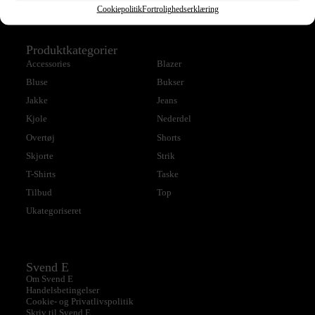
Cookiepolitik
Fortrolighedserklæring
Produktkategorier
Accessories
Blazer
Bluse
Bukser
Jakke
Jeans
Kjole
Nederdel
Overtøj
Shorts
Skjorte
Strik
T-Shirts
Taske
Tilbud
Top
Ukategoriseret
Svend E
Om Svend E
Handelsbetingelser
Cookie- og Privatlivspolitik
Skriv til Svend E