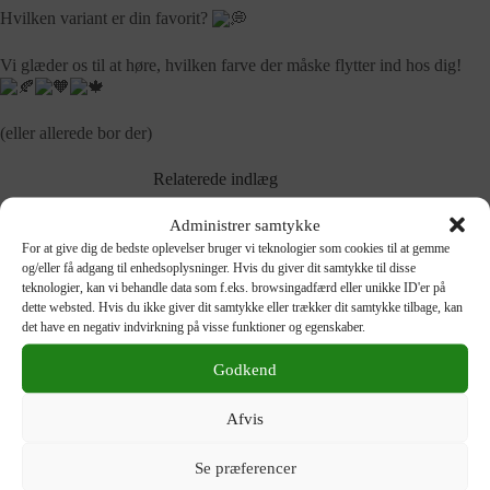
Hvilken variant er din favorit?
Vi glæder os til at høre, hvilken farve der måske flytter ind hos dig!
(eller allerede bor der)
Relaterede indlæg
Pak feriekufferten til fantastiske priser!
Administrer samtykke
For at give dig de bedste oplevelser bruger vi teknologier som cookies til at gemme
9. juni 2026
og/eller få adgang til enhedsoplysninger. Hvis du giver dit samtykke til disse
teknologier, kan vi behandle data som f.eks. browsingadfærd eller unikke ID'er på
Lækre, lette overgangsjakker 🌿
dette websted. Hvis du ikke giver dit samtykke eller trækker dit samtykke tilbage, kan
det have en negativ indvirkning på visse funktioner og egenskaber.
25. marts 2026
Godkend
Ikoniske nyheder fra GANT
Afvis
18. marts 2026
Se præferencer