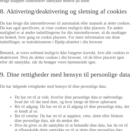
bruge knappen Administrer samtykke nederst på siden.
8. Aktivering/deaktivering og sletning af cookies
Du kan bruge din internetbrowser til automatisk eller manuelt at slette cookies.
Du kan også specificere, at visse cookies muligvis ikke placeres. En anden
mulighed er at ændre indstillingerne for din internetbrowser, så du modtager
en besked, hver gang en cookie placeres. For mere information om disse
indstillinger, se instruktionerne i Hjælp-afsnittet i din browser.
Bemærk, at vores websted muligvis ikke fungerer korrekt, hvis alle cookies er
deaktiveret. Hvis du sletter cookies i din browser, vil de blive placeret igen
efter dit samtykke, når du besøger vores hjemmeside igen.
9. Dine rettigheder med hensyn til personlige data
Du har følgende rettigheder med hensyn til dine personlige data:
Du har ret til at vide, hvorfor dine personlige data er nødvendige,
hvad der vil ske med dem, og hvor længe de bliver opbevaret.
Ret til adgang: Du har ret til at få adgang til dine personlige data, der
er kendt af os.
Ret til rettelse: Du har ret til at supplere, rette, slette eller blokere
dine personlige data, når du ønsker det.
Hvis du giver os dit samtykke til at behandle dine data, har du ret til
at tilbagekalde dette samtykke og til at slette dine personlige data.