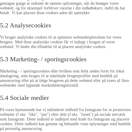
gentagne gange at indtaste de samme oplysninger, når du besøger vores
websted, og for eksempel forbliver varerne i din indkøbskurv, indtil du har
betalt. Vi kan placere disse cookies uden dit samtykke.
5.2 Analysecookies
Vi bruger analytiske cookies til at optimere webstedsoplevelsen for vores
brugere. Med disse analytiske cookies får vi indsigt i brugen af ​​vores
websted. Vi beder din tilladelse til at placere analytiske cookies.
5.3 Marketing- / sporingscookies
Marketing - / sporingscookies eller hvilken som helst anden form for lokal
datalagring, som bruges til at udarbejde brugerprofiler med henblik på
annoncering eller på at følge brugeren på dette websted eller på tværs af flere
websteder med lignende markedsføringsformål.
5.4 Sociale medier
På vores hjemmeside har vi inkluderet indhold fra Instagram for at promovere
websider (f.eks. "like", "pin") eller dele (f.eks. "tweet") på sociale netværk
som Instagram. Dette indhold er indlejret med kode fra Instagram og placerer
cookies. Dette indhold kan gemme og behandle visse oplysninger med henblik
på personlig annoncering.