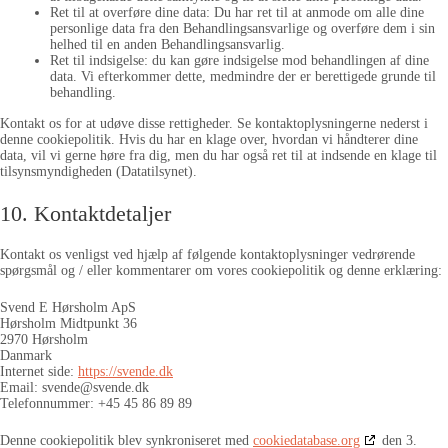
Ret til at overføre dine data: Du har ret til at anmode om alle dine
personlige data fra den Behandlingsansvarlige og overføre dem i sin
helhed til en anden Behandlingsansvarlig.
Ret til indsigelse: du kan gøre indsigelse mod behandlingen af ​​dine
data. Vi efterkommer dette, medmindre der er berettigede grunde til
behandling.
Kontakt os for at udøve disse rettigheder. Se kontaktoplysningerne nederst i
denne cookiepolitik. Hvis du har en klage over, hvordan vi håndterer dine
data, vil vi gerne høre fra dig, men du har også ret til at indsende en klage til
tilsynsmyndigheden (Datatilsynet).
10. Kontaktdetaljer
Kontakt os venligst ved hjælp af følgende kontaktoplysninger vedrørende
spørgsmål og / eller kommentarer om vores cookiepolitik og denne erklæring:
Svend E Hørsholm ApS
Hørsholm Midtpunkt 36
2970 Hørsholm
Danmark
Internet side:
https://svende.dk
Email:
svende@
svende.dk
Telefonnummer: +45 45 86 89 89
Denne cookiepolitik blev synkroniseret med
cookiedatabase.org
den 3.