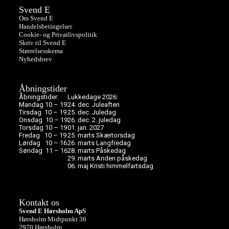
Svend E
Om Svend E
Handelsbetingelser
Cookie- og Privatlivspolitik
Skriv til Svend E
Størrelsesskema
Nyhedsbrev
Åbningstider
Åbningstider:
Lukkedage 2026:
Mandag 10 – 19
24. dec. Juleaften
Tirsdag 10 – 19
25. dec. Juledag
Onsdag 10 – 19
26. dec. 2. juledag
Torsdag 10 – 19
01. jan. 2027
Fredag 10 – 19
25. marts Skærtorsdag
Lørdag 10 – 16
26. marts Langfredag
Søndag 11 – 16
28. marts Påskedag
29. marts Anden påskedag
06. maj Kristi himmelfartsdag
Kontakt os
Svend E Hørsholm ApS
Hørsholm Midtpunkt 36
2970 Hørsholm