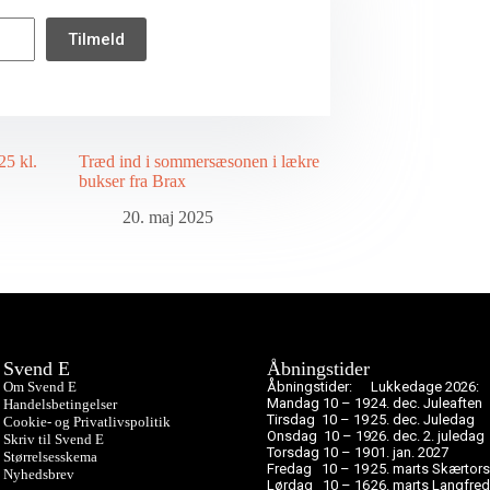
Tilmeld
25 kl.
Træd ind i sommersæsonen i lækre
bukser fra Brax
20. maj 2025
Svend E
Åbningstider
Om Svend E
Åbningstider:
Lukkedage 2026:
Mandag 10 – 19
24. dec. Juleaften
Handelsbetingelser
Tirsdag 10 – 19
25. dec. Juledag
Cookie- og Privatlivspolitik
Onsdag 10 – 19
26. dec. 2. juledag
Skriv til Svend E
Torsdag 10 – 19
01. jan. 2027
Størrelsesskema
Fredag 10 – 19
25. marts Skærtor
Nyhedsbrev
Lørdag 10 – 16
26. marts Langfre