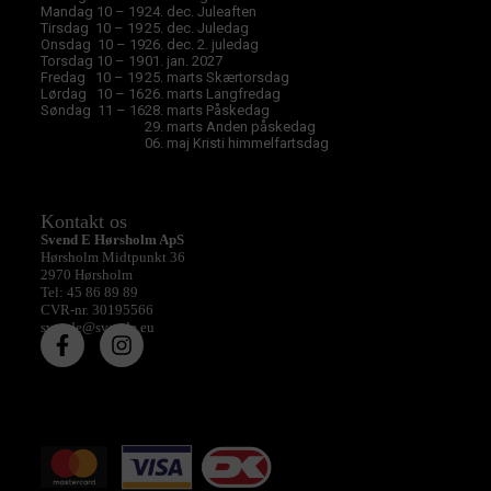
Mandag 10 – 19
24. dec. Juleaften
Tirsdag 10 – 19
25. dec. Juledag
Onsdag 10 – 19
26. dec. 2. juledag
Torsdag 10 – 19
01. jan. 2027
Fredag 10 – 19
25. marts Skærtorsdag
Lørdag 10 – 16
26. marts Langfredag
Søndag 11 – 16
28. marts Påskedag
29. marts Anden påskedag
06. maj Kristi himmelfartsdag
Kontakt os
Svend E Hørsholm ApS
Hørsholm Midtpunkt 36
2970 Hørsholm
Tel: 45 86 89 89
CVR-nr. 30195566
svende@svende.eu