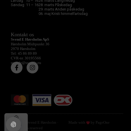
Lørdag 10 – 16
26. marts Langfredag
Søndag 11 – 16
28. marts Påskedag
29. marts Anden påskedag
06. maj Kristi himmelfartsdag
Kontakt os
Svend E Hørsholm ApS
Hørsholm Midtpunkt 36
2970 Hørsholm
Tel: 45 86 89 89
CVR-nr. 30195566
svende@svende.eu
© 2026 Svend E Hørsholm ·
Made with
by PageOne
Hjem
All rights reserved