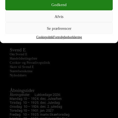
Overtøj
Shorts
Godkend
Skjorte
Strik
T-Shirts
Taske
Afvis
Tilbud
Top
Se præferencer
Ukategoriseret
Cookiepolitik
Fortrolighedserklæring
Svend E
Om Svend E
Handelsbetingelser
Cookie- og Privatlivspolitik
Skriv til Svend E
Størrelsesskema
Nyhedsbrev
Åbningstider
Åbningstider:
Lukkedage 2026:
Mandag 10 – 19
24. dec. Juleaften
Tirsdag 10 – 19
25. dec. Juledag
Onsdag 10 – 19
26. dec. 2. juledag
Torsdag 10 – 19
01. jan. 2027
Fredag 10 – 19
25. marts Skærtorsdag