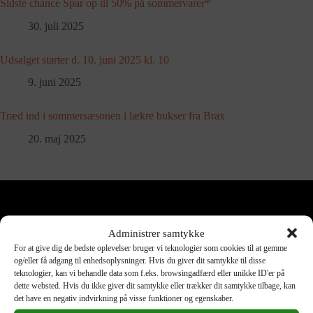
Sidste chance Spar op til 50% på sommervarer*
30. juli 2025
Udsalget starter d. 10. juni 2025 kl. 10
9. juni 2025
Træd ind i sommersæsonen i lækre bukser fra Brax
20. maj 2025
Produktkategorier
Administrer samtykke
Accessories
Blazer
For at give dig de bedste oplevelser bruger vi teknologier som cookies til at gemme
Bluse
Bukser
og/eller få adgang til enhedsoplysninger. Hvis du giver dit samtykke til disse
teknologier, kan vi behandle data som f.eks. browsingadfærd eller unikke ID'er på
Jakke
Jeans
dette websted. Hvis du ikke giver dit samtykke eller trækker dit samtykke tilbage, kan
Kjole
Nederdel
det have en negativ indvirkning på visse funktioner og egenskaber.